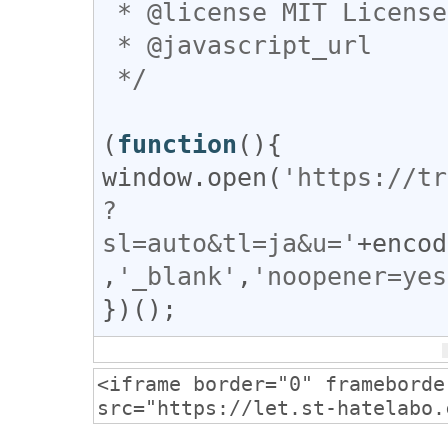
 * @license MIT License

 * @javascript_url

 */
(
function
window
.
open
(
'https://tr
?
sl=auto&tl=ja&u='
+
encod
,
'_blank'
,
'noopener=yes
})();