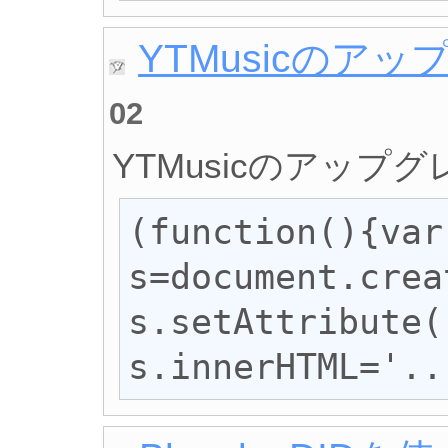
YTMusicのア
02
YTMusicのアップ
(function(){var 
s=document.crea
s.setAttribute(
s.innerHTML='..