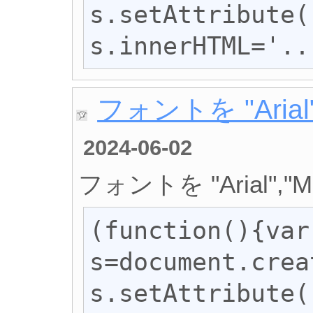
s.setAttribute(
s.innerHTML='..
フォントを "Arial"
2024-06-02
フォントを "Arial","M
(function(){var 
s=document.crea
s.setAttribute(