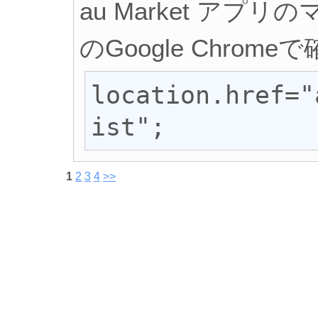
au Market アプリ
のGoogle Chrome
location.href="
ist";
1
2
3
4
>>