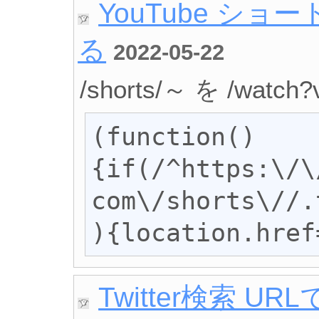
YouTube シ
る
2022-05-22
/shorts/～ を /wat
(function()
{if(/^https:\/\
com\/shorts\//.
){location.href
Twitter検索 URL