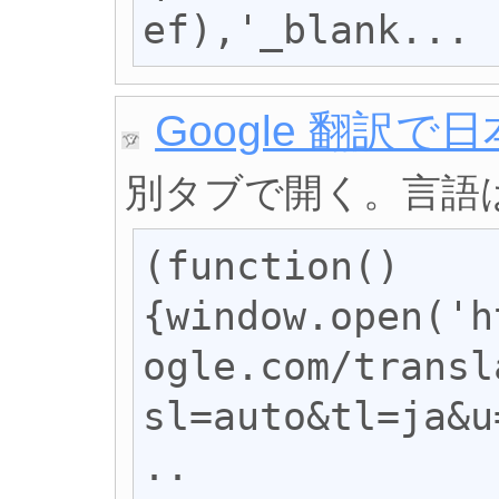
ef),'_blank...
Google 翻訳で
別タブで開く。言語
(function()
{window.open('h
ogle.com/transl
sl=auto&tl=ja&u
..