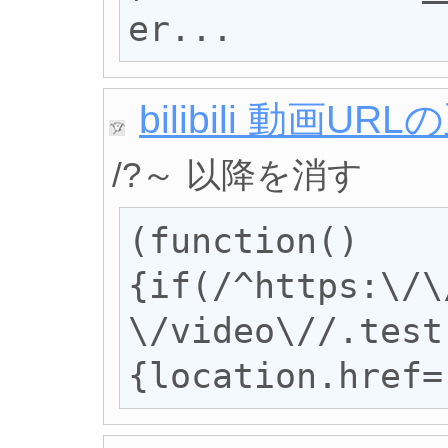
er...
bilibili 動画UR
/?～ 以降を消す
(function()
{if(/^https:\/\
\/video\//.test
{location.href=