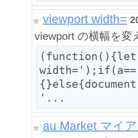
viewport width=
2
viewport の横幅を
(function(){let
width=');if(a==
{}else{document
'...
au Market マイ