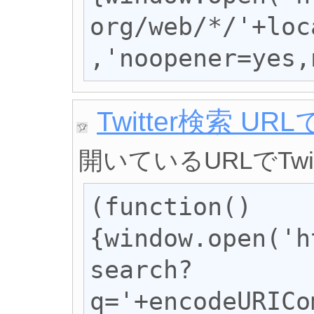
org/web/*/'+loc
,'noopener=yes,
Twitter検索 URL
開いているURLでTw
(function()
{window.open('h
search?
q='+encodeURICo