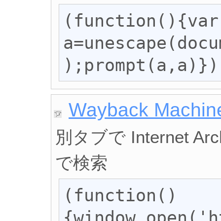
(function(){var 
a=unescape(docu
);prompt(a,a)})
Wayback Machi
別タブで Internet Arc
で検索
(function()
{window.open('h