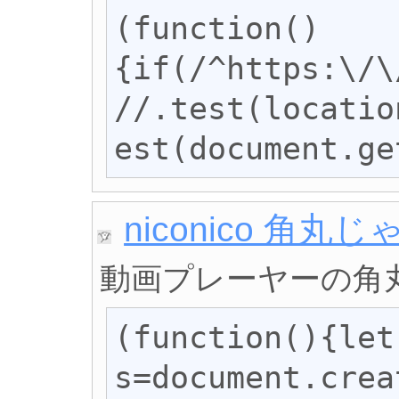
(function()
{if(/^https:\/\
//.test(locatio
est(document.ge
niconico 角丸
動画プレーヤーの角
(function(){let 
s=document.crea