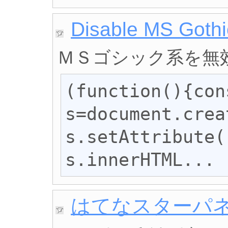
Disable MS Gothi
ＭＳゴシック系を無
(function(){cons
s=document.crea
s.setAttribute(
s.innerHTML...
はてなスターパ