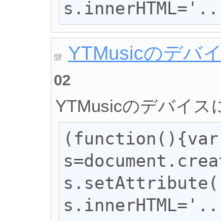
s.innerHTML='..
YTMusicのデ
02
YTMusicのデバイ
(function(){var 
s=document.crea
s.setAttribute(
s.innerHTML='..