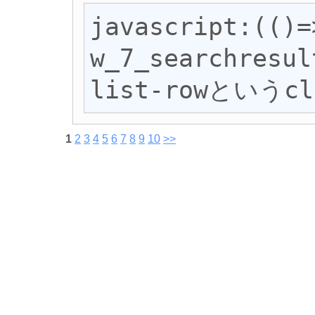
javascript:(
w_7_searchresul
list-rowという
1
2
3
4
5
6
7
8
9
10
>>