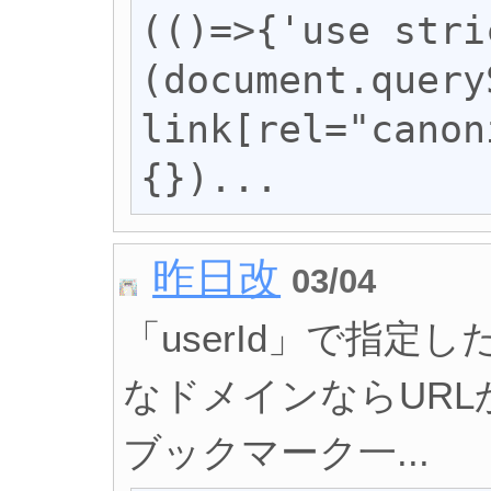
(()=>{'use stri
(document.query
link[rel="canon
{})...
昨日改
03/04
「userId」で指
なドメインならURL
ブックマーク一...