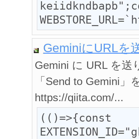
keiidkndbapb";co
WEBSTORE_URL=`h
GeminiにURLを
Gemini に URL 
「Send to Gemin
https://qiita.com/...
(()=>{const 
EXTENSION_ID="g