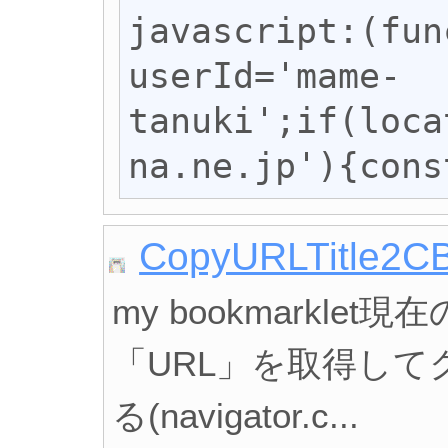
javascript:(fun
userId='mame-
tanuki';if(loca
na.ne.jp'){cons
CopyURLTitle2C
my bookmarkl
「URL」を取得し
る(navigator.c...