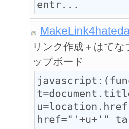
entr...
MakeLink4hated
リンク作成＋はてな
ップボード
javascript:(fun
t=document.titl
u=location.href
href="'+u+'" ta