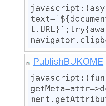
javascript:(asy
text=`${documen
t.URL}`;try{awai
navigator.clipb
PublishBUKOME
javascript:(fun
getMeta=attr=>d
ment.getAttribu