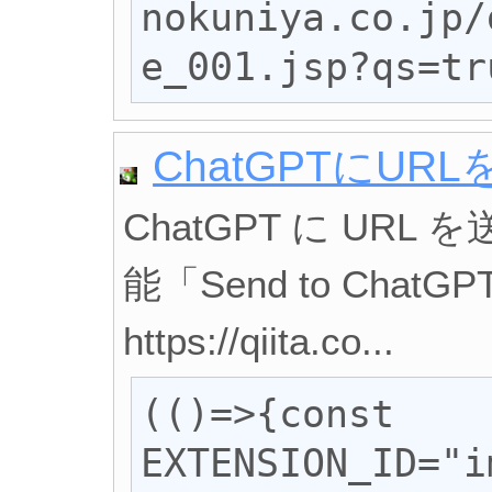
nokuniya.co.jp/
e_001.jsp?qs=tr
ChatGPTにUR
ChatGPT に URL
能「Send to Chat
https://qiita.co...
(()=>{const 
EXTENSION_ID="i