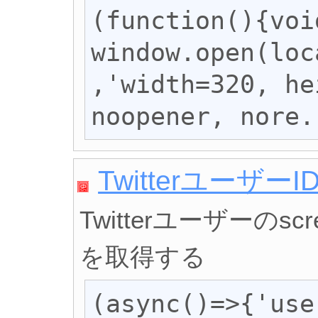
(function(){void
window.open(loc
,'width=320, he
noopener, nore.
Twitterユーザー
Twitterユーザーのsc
を取得する
(async()=>{'use