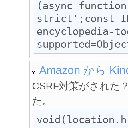
(async function
strict';const I
encyclopedia-to
supported=Objec
Amazon から Kin
CSRF対策がされた
た。
void(location.h