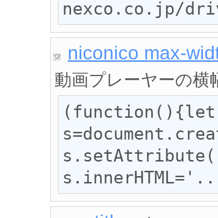
nexco.co.jp/dri
niconico max-wid
動画プレーヤーの横幅
(function(){let 
s=document.crea
s.setAttribute(
s.innerHTML='..