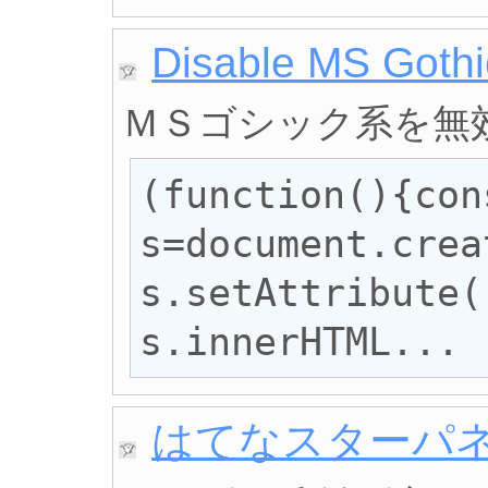
Disable MS Gothi
ＭＳゴシック系を無
(function(){cons
s=document.crea
s.setAttribute(
s.innerHTML...
はてなスターパ