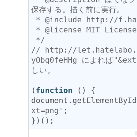
保存する。描く前に実行。

 * @include http://f.hatena.ne.jp/my/imageedit

 * @license MIT License

 */
// http://let.hatelabo.
yObq0feHHg によれば"&
しい。
(
function
document
.
getElementById
xt=png'
;

})();