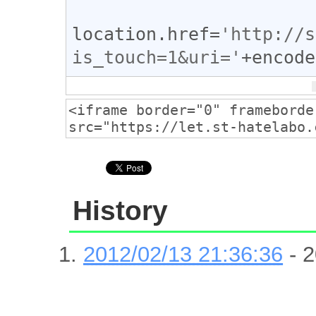
location
.
href
=
'http://s
is_touch=1&uri='
+
encode
History
2012/02/13 21:36:36
- 2