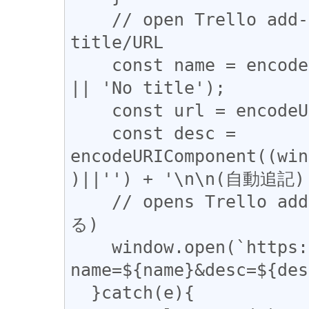
    // open Trello add-card popup with page 
title/URL

    const name = encodeURIComponent(document.title 
|| 'No title');

    const url = encodeURIComponent(location.href);

    const desc = 
encodeURIComponent((win
)||'') + '\n\n(自動追記)'
    // opens Trello add-card UI (ユーザーが保存を確定す
る)

    window.open(`https://trello.com/add-card?
name=${name}&desc=${des
  }catch(e){
