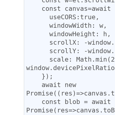
    const canvas=await html2canvas(el,{

      useCORS:true,

      windowWidth: w,

      windowHeight: h,

      scrollX: -window.scrollX,

      scrollY: -window.scrollY,

      scale: Math.min(2, 
window.devicePixelRatio
    });

    await new 
Promise((res)=>canvas.t
    const blob = await new 
Promise(res=>canvas.toB