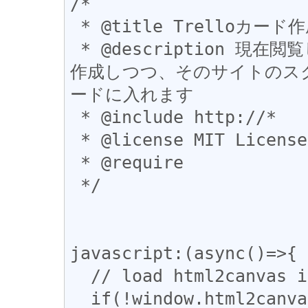
/*

 * @title Trelloカード作成+スクショコピー

 * @description 現在閲覧しているサイトの Trello カードを
作成しつつ、そのサイトのス
ードに入れます

 * @include http://*

 * @license MIT License

 * @require 

 */

javascript:(async()=>{

  // load html2canvas if not present

  if(!window.html2canvas){
