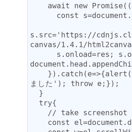
    await new Promise((res,rej)=>{

      const s=document.createElement('script');

s.src='https://cdnjs.cl
canvas/1.4.1/html2canva
      s.onload=res; s.onerror=rej; 
document.head.appendChi
    }).catch(e=>{alert('html2canvas の読み込みに失敗し
ました'); throw e;});

  }

  try{

    // take screenshot of whole page

    const el=document.documentElement;

    const w=el.scrollWidth, h=el.scrollHeight;
