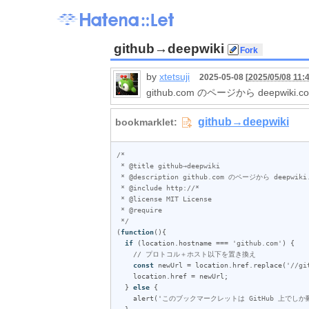
github→deepwiki
by
xtetsuji
2025-05-08 [
2025/05/08 11:
github.com のページから deepwik
/*

 * @title github→deepwiki

 * @description github.com のページから deepwiki.com に遷移します

 * @include http://*

 * @license MIT License

 * @require 

 */
(
function
(){

if
 (
location
.
hostname
 === 
'github.com'
) {

// プロトコル＋ホスト以下を置き換え
const
newUrl
 = 
location
.
href
.
replace
(
'//gi
location
.
href
 = 
newUrl
;

  } 
else
 {

alert
(
'このブックマークレットは GitHub 上でしか
  }
