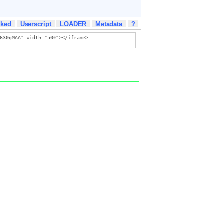
cked
Userscript
LOADER
Metadata
?