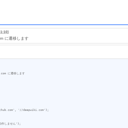
41:10
]
i.com に遷移します
thub.com'
, 
'//deepwiki.com'
);

動作しません'
);
