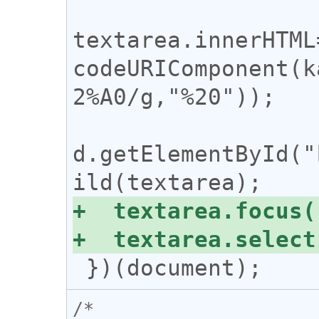
textarea.innerHTML
codeURIComponent(k
2%A0/g,"%20"));

d.getElementById("
/*
