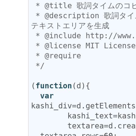
 * @title 歌詞タイムのコピペ支援

 * @description 歌詞タイムの歌詞を選択・コピペ可能にする
テキストエリアを生成

 * @include http://www.kasi-time.com/item-*

 * @license MIT License

 * @require 

 */
(
function
(
d
){

var
kashi_div
=
d
.
getElements
kashi_text
=
kash
textarea
=
d
.
crea
textarea
.
rows
=
60
;
