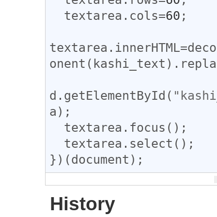
textarea
.
cols
=
60
;

textarea
.
innerHTML
=
deco
onent
(
kashi_text
).
repla
d
.
getElementById
(
"kashi
a
);

textarea
.
focus
();

textarea
.
select
();

})(
document
);
History