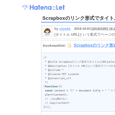
Scrapboxのリンク形式でタイトル
by
utgwkk
2019-10-03 [
2019/10/03 16:
[タイトル URL]という形式でページの
/*

 * @title Scrapboxのリンク形式でタイトルとURLをalert

 * @description [タイトル URL]という形式でページのタイトルとURLをalertします

 * @include *

 * @license MIT License

 * @javascript_url

 */
(
function
(){

const
content
 = 
"["
 + 
document
.
title
 + 
" "
 + 
alert
(
content
);

// これは動かない
// copy(content)
})();