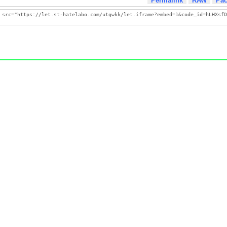
Permalink
RAW
Pa