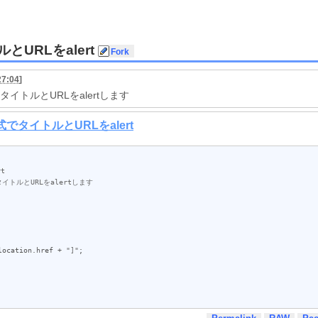
とURLをalert
27:04
]
タイトルとURLをalertします
location
.
href
 + 
"]"
;
