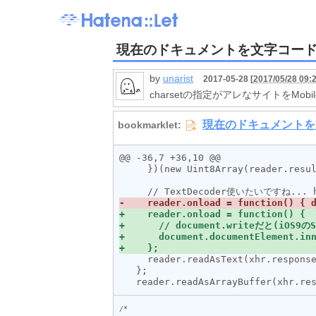
現在のドキュメントを文字コー
by
unarist
2017-05-28 [
2017/05/28 09:
charsetの指定がアレなサイトをMobil
@@ -36,7 +36,10 @@

     })(new Uint8Array(reader.result));

     reader.readAsText(xhr.response, enc);

   };

/*
