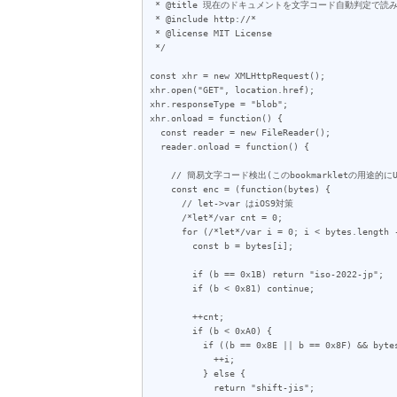
 * @title 現在のドキュメントを文字コード自動判定で読み直す

 * @include http://*

 * @license MIT License

 */

const xhr = new XMLHttpRequest();

xhr.open("GET", location.href);

xhr.responseType = "blob";

xhr.onload = function() {

  const reader = new FileReader();

  reader.onload = function() {

    // 簡易文字コード検出(このbookmarkletの用途的にUTF-8は考慮してない)

    const enc = (function(bytes) {

      // let->var はiOS9対策

      /*let*/var cnt = 0;

      for (/*let*/var i = 0; i < bytes.length - 1 && cnt < 50; ++i) {

        const b = bytes[i];

        if (b == 0x1B) return "iso-2022-jp";

        if (b < 0x81) continue;

        ++cnt;

        if (b < 0xA0) {

          if ((b == 0x8E || b == 0x8F) && bytes[i + 1] >= 0xA1) {

            ++i;

          } else {

            return "shift-jis";
