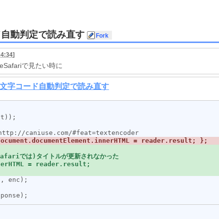
ド自動判定で読み直す
24:34
]
eSafariで見たい時に