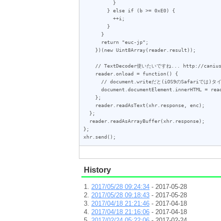
          }

        } else if (b >= 0xE0) {

          ++i;

        }

      }

      return "euc-jp";

    })(new Uint8Array(reader.result));

    // TextDecoder使いたいですね... http://caniuse.com/#feat=textencoder

    reader.onload = function() {

      // document.writeだと(iOS9のSafariでは)タイトルが更新されなかった

      document.documentElement.innerHTML = reader.result;

    };

    reader.readAsText(xhr.response, enc);

  };

  reader.readAsArrayBuffer(xhr.response);

};

xhr.send();
History
2017/05/28 09:24:34
- 2017-05-28
2017/05/28 09:18:43
- 2017-05-28
2017/04/18 21:21:46
- 2017-04-18
2017/04/18 21:16:06
- 2017-04-18
2017/02/24 05:22:06
- 2017-02-24