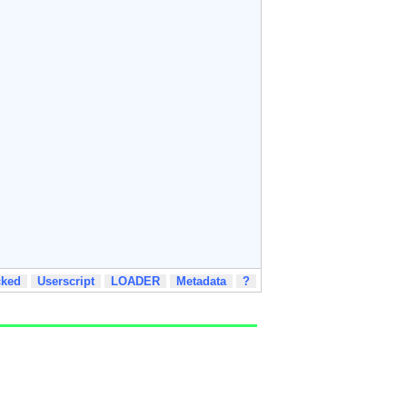
cked
Userscript
LOADER
Metadata
?