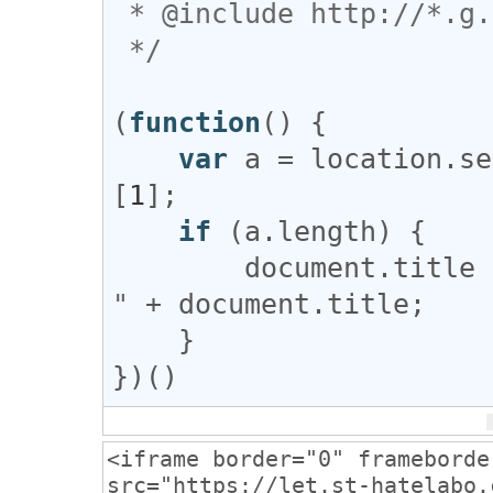
 * @include http://*.g.hatena.ne.jp/*

 */
(
function
() {

var
a
 = 
location
.
se
[
1
];

if
 (
a
.
length
) {

document
.
title
 
"
 + 
document
.
title
;

    }

})()