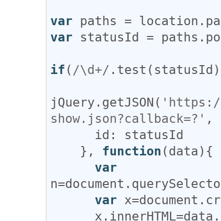
var
paths
 = 
location
.
pa
var
statusId
 = 
paths
.
po
if
(
/\d+/
.
test
(
statusId
)
jQuery
.
getJSON
(
'https:/
show.json?callback=?'
, 
id
: 
statusId
    }, 
function
(
data
){

var
n
=
document
.
querySelecto
var
x
=
document
.
cr
x
.
innerHTML
=
data
.