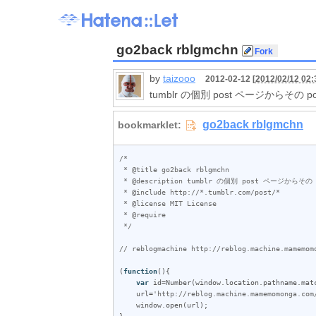
go2back rblgmchn
by
taizooo
2012-02-12 [
2012/02/12 02:
tumblr の個別 post ページからその p
/*

 * @title go2back rblgmchn

 * @description tumblr の個別 post ページからその post のある reblogmachine ページを開きます

 * @include http://*.tumblr.com/post/*

 * @license MIT License

 * @require 

 */
// reblogmachine http://reblog.machine.mamemom
(
function
(){

var
id
=
Number
(
window
.
location
.
pathname
.
mat
url
=
'http://reblog.machine.mamemomonga.com
window
.
open
(
url
);

}
