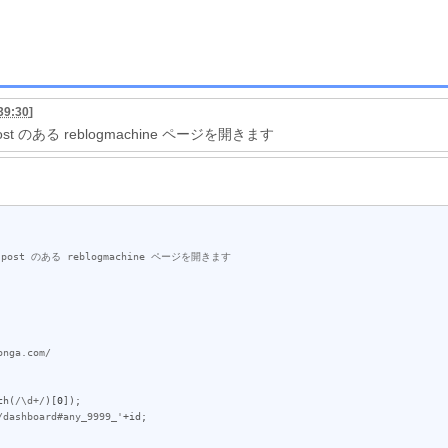
39:30
]
ost のある reblogmachine ページを開きます
onga.com/
ch
(
/\d+/
)[
0
]);

/dashboard#any_9999_'
+
id
;
