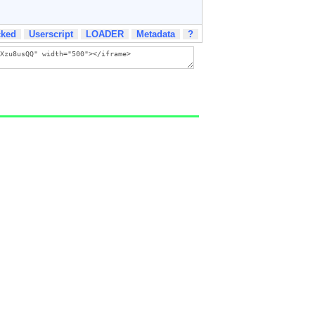
cked
Userscript
LOADER
Metadata
?