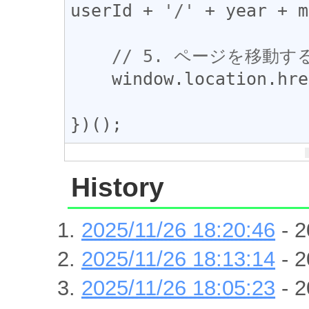
userId
 + 
'/'
 + 
year
 + 
m
// 5. ページを移動す
window
.
location
.
hre
})();
History
2025/11/26 18:20:46
- 2
2025/11/26 18:13:14
- 2
2025/11/26 18:05:23
- 2