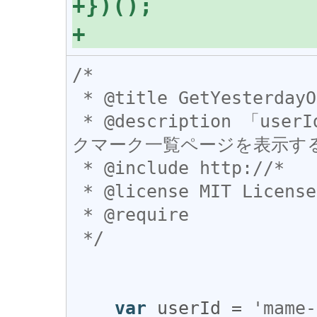
/*

 * @title GetYesterdayOnceMore

 * @description 「userId」で指定したユーザーの昨日のブッ
クマーク一覧ページを表示する
 * @include http://*

 * @license MIT License

 * @require 

 */
var
userId
 = 
'mame-