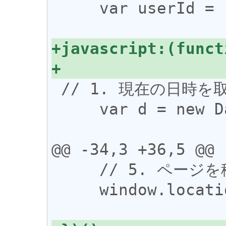
     var userId = 'mame-tanuki';

 // 1. 現在の日時を取得する

     var d = new Date();

@@ -34,3 +36,5 @@

     // 5. ページを移動する

     window.location.href = targetUrl;
