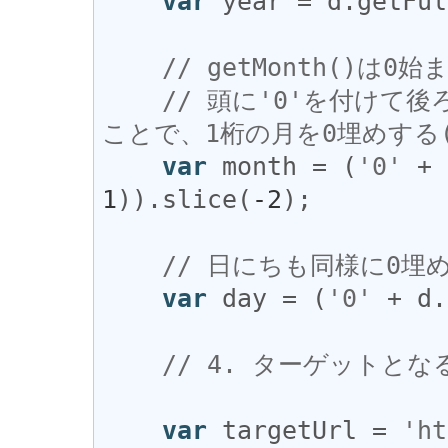
var
year
 = 
d
.
getFul
// getMonth()は0
// 頭に'0'を付けて後ろ
ことで、1桁の月を0埋めする(例:
var
month
 = (
'0'
 + 
1
)).
slice
(
-2
);

// 日にちも同様に0埋
var
day
 = (
'0'
 + 
d
.
// 4. ターゲットとな
var
targetUrl
 = 
'ht