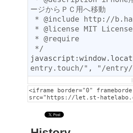
ージからＰＣ用へ移動

 * @include http://b.hatena.ne.jp/entry.touch/*

 * @license MIT License

 * @require 

 */
javascript
:
window
.
locat
entry.touch/"
, 
"/entry/
History