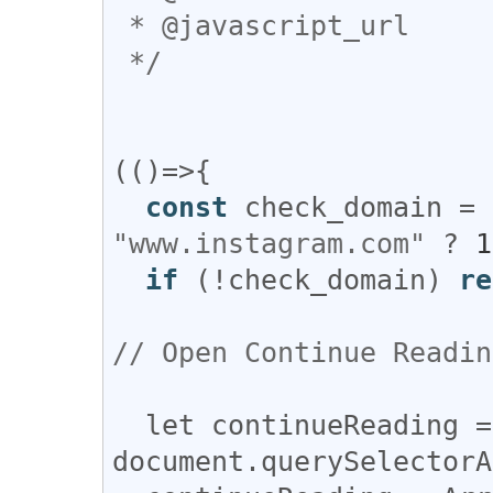
 * @javascript_url

 */
(()=>{

const
check_domain
 = 
"www.instagram.com"
 ? 
1
if
 (!
check_domain
) 
re
// Open Continue Readin
let
continueReading
document
.
querySelectorA