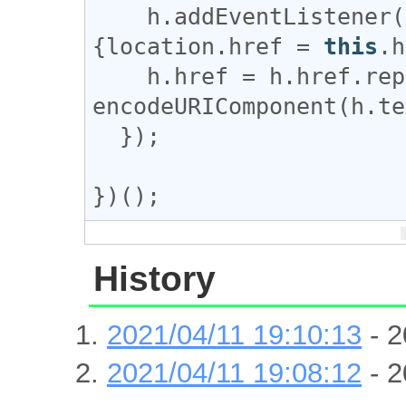
h
.
addEventListener
(
{
location
.
href
 = 
this
.
h
h
.
href
 = 
h
.
href
.
rep
encodeURIComponent
(
h
.
te
  });  

})();
History
2021/04/11 19:10:13
- 2
2021/04/11 19:08:12
- 2