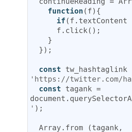
continueReading
 = 
Arr
function
(
f
){

if
(
f
.
textContent
 
f
.
click
();

    }

  });

const
tw_hashtaglink
'https://twitter.com/ha
const
tagank
 = 
document
.
querySelectorA
'
);

Array
.
from
 (
tagank
,  