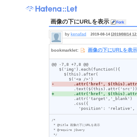
画像の下にURLを表示
by
kenafad
2019-08-14 [
2019/08/14 12
@@ -7,8 +7,8 @@

   $('img').each(function(){

     $(this).after(

         .attr('target','_blank')

         .css({

/*

 * @title 画像の下にURLを表示

 * @require jQuery

 */