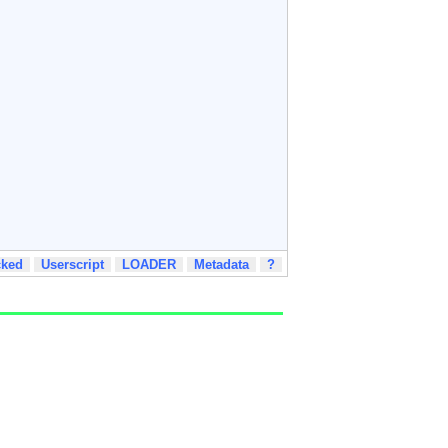
cked
Userscript
LOADER
Metadata
?