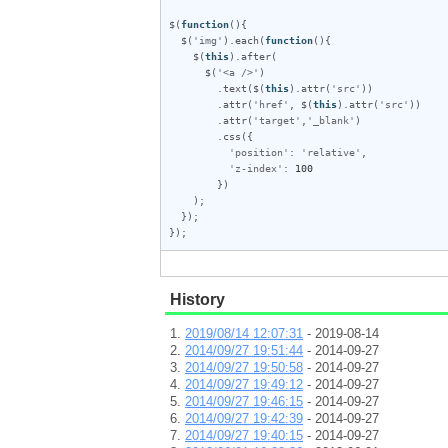
$(
function
(){

  $(
'img'
).
each
(
function
(){

    $(
this
).
after
(

      $(
'<a />'
)

        .
text
($(
this
).
attr
(
'src'
))

        .
attr
(
'href'
, $(
this
).
attr
(
'src'
))

        .
attr
(
'target'
,
'_blank'
)

        .
css
({

'position'
: 
'relative'
,

'z-index'
: 
100
        })

    );

  });

});
History
2019/08/14 12:07:31
- 2019-08-14
2014/09/27 19:51:44
- 2014-09-27
2014/09/27 19:50:58
- 2014-09-27
2014/09/27 19:49:12
- 2014-09-27
2014/09/27 19:46:15
- 2014-09-27
2014/09/27 19:42:39
- 2014-09-27
2014/09/27 19:40:15
- 2014-09-27