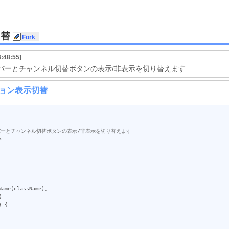
切替
3:48:55
]
ーショバーとチャンネル切替ボタンの表示/非表示を切り替えます
Name
(
className
);



) {
