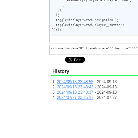
      }

    }

  };

toggleDisplay
(
'watch-navigation'
);

toggleDisplay
(
'watch-player__button'
);

})();
History
2024/09/13 23:48:55
- 2024-09-13
2024/09/13 23:43:43
- 2024-09-13
2024/09/13 23:40:37
- 2024-09-13
2024/07/27 23:25:17
- 2024-07-27