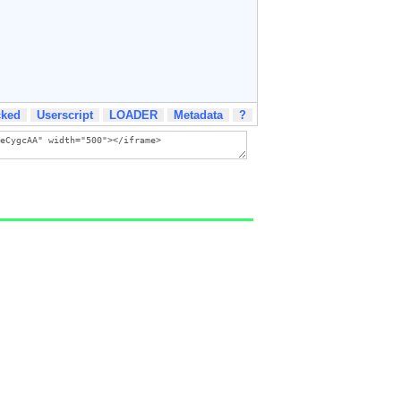
cked
Userscript
LOADER
Metadata
?