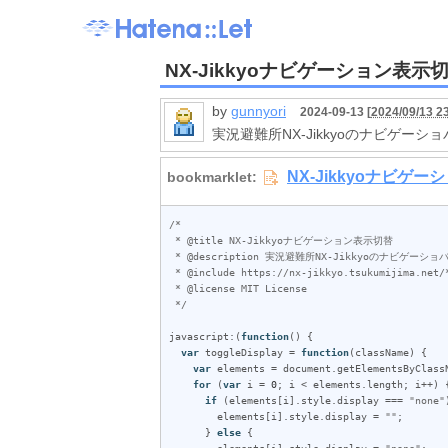
NX-Jikkyoナビゲーション表示
by
gunnyori
2024-09-13 [
2024/09/13 2
実況避難所NX-Jikkyoのナビゲ
/*

 * @title NX-Jikkyoナビゲーション表示切替

 * @description 実況避難所NX-Jikkyoのナビゲーショバーとチャンネル切替ボタンの表示/非表示を切り替えます

 * @include https://nx-jikkyo.tsukumijima.net/*

 * @license MIT License

 */
javascript
:(
function
() {

var
toggleDisplay
 = 
function
(
className
) {

var
elements
 = 
document
.
getElementsByClass
for
 (
var
i
 = 
0
; 
i
 < 
elements
.
length
; 
i
++) {
if
 (
elements
[
i
].
style
.
display
 === 
"none"
elements
[
i
].
style
.
display
 = 
""
;

      } 
else
 {

elements
[
i
].
style
.
display
 = 
"none"
;
