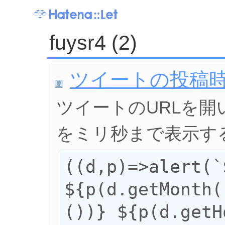
fuysr4 (2)
ツイートの投稿
ツイートのURLを
をミリ秒まで表示す
((d,p)=>alert(`
${p(d.getMonth(
())} ${p(d.getH