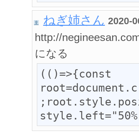
ねぎ姉さん
2020-0
http://neginees
になる
(()=>{const 
root=document.c
;root.style.pos
style.left="50%