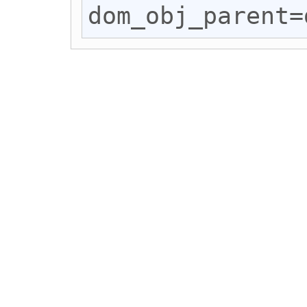
dom_obj_parent=