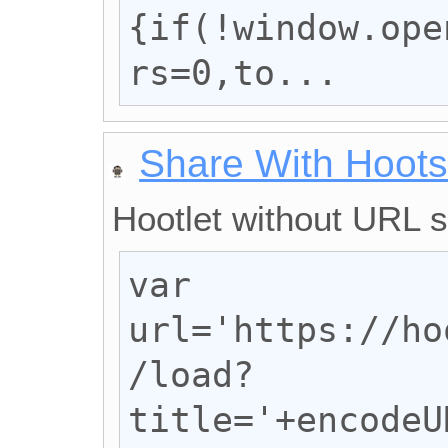
{if(!window.ope
rs=0,to...
Share With Hoots
Hootlet without URL 
var 
url='https://ho
/load?
title='+encodeU