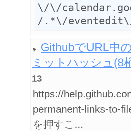
\/\/calendar.go
/.*\/eventedit\
GithubでUR
ミットハッシュ(8
13
https://help.github.co
permanent-links-to
を押すこ...