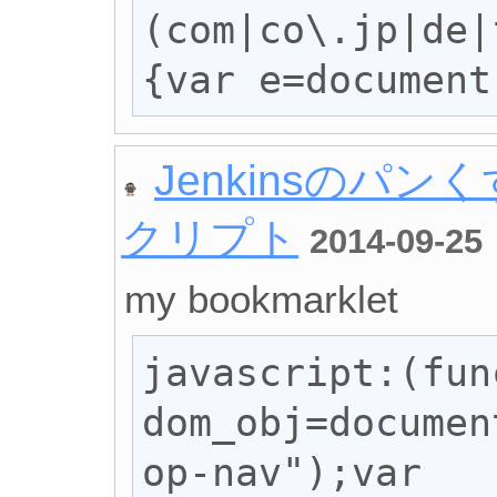
(com|co\.jp|de|
{var e=document
Jenkinsのパ
クリプト
2014-09-25
my bookmarklet
javascript:(fun
dom_obj=documen
op-nav");var 