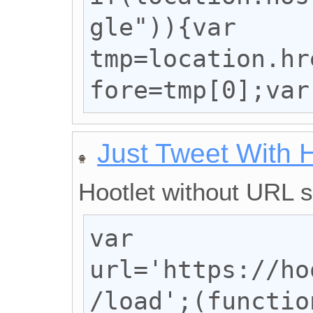
gle")){var 
tmp=location.hr
fore=tmp[0];var
Just Tweet With 
Hootlet without URL 
var 
url='https://ho
/load';(functio