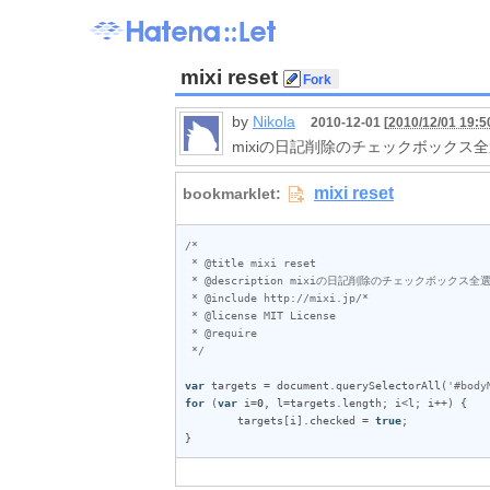
mixi reset
by
Nikola
2010-12-01 [
2010/12/01 19:5
mixiの日記削除のチェックボックス
/*

 * @title mixi reset

 * @description mixiの日記削除のチェックボックス全選択

 * @include http://mixi.jp/*

 * @license MIT License

 * @require 

 */
var
targets
 = 
document
.
querySelectorAll
(
'#body
for
 (
var
i
=
0
, 
l
=
targets
.
length
; 
i
<
l
; 
i
++) {

targets
[
i
].
checked
 = 
true
;

}