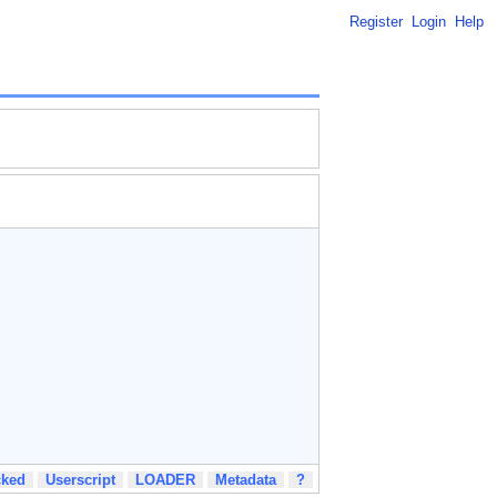
Register
Login
Help
cked
Userscript
LOADER
Metadata
?