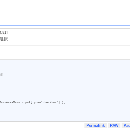
0:51
]
全選択
MainAreaMain input[type="checkbox"]'
Permalink
RAW
Pa