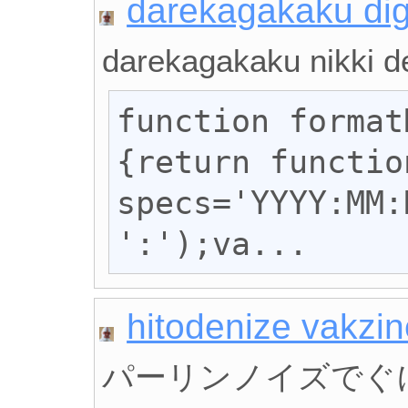
darekagakaku di
darekagakaku nikki d
function format
{return functio
specs='YYYY:MM:
':');va...
hitodenize vakzin
パーリンノイズでぐ