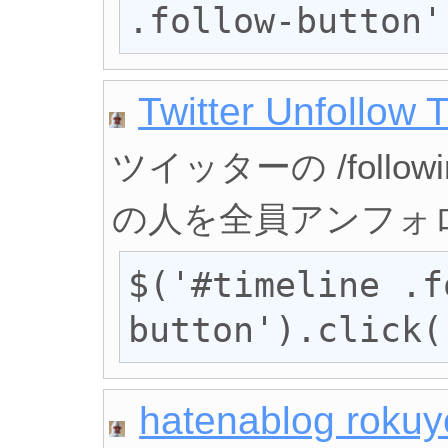
.follow-button'
Twitter Unfollow 
ツイッターの /foll
の人を全員アンフォ
$('#timeline .f
button').click(
hatenablog rokuy