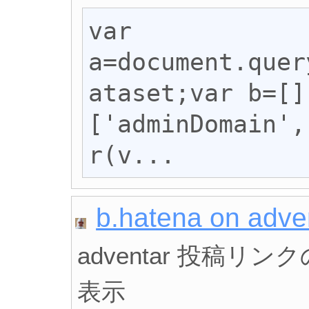
var 
a=document.quer
ataset;var b=[]
['adminDomain',
r(v...
b.hatena on adve
adventar 投稿
表示