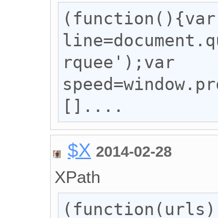
(function(){var 
line=document.q
rquee');var 
speed=window.pr
[]....
$X
2014-02-28
XPath
(function(urls)