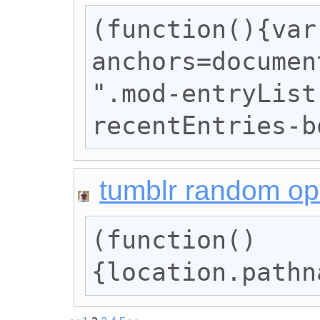
(function(){var 
anchors=documen
".mod-entryList
recentEntries-b
tumblr random o
(function()
{location.pathn