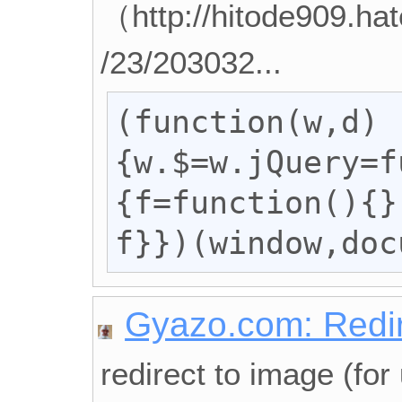
（http://hitode909.ha
/23/203032...
(function(w,d)
{w.$=w.jQuery=f
{f=function(){}
f}})(window,doc
Gyazo.com: Redir
redirect to image (for