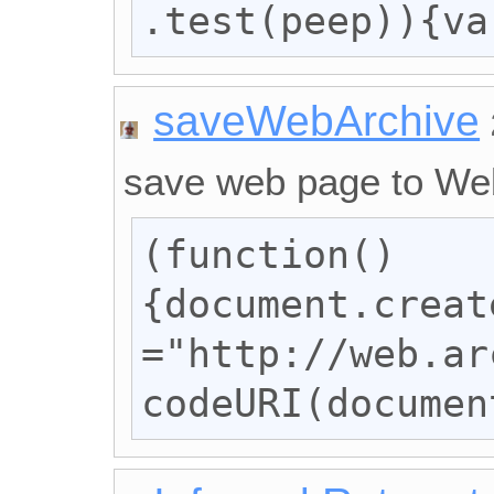
.test(peep)){va
saveWebArchive
save web page to We
(function()
{document.creat
="http://web.ar
codeURI(documen