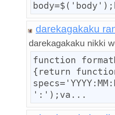
body=$('body');
darekagakaku r
darekagakaku nikki w
function format
{return functio
specs='YYYY:MM:
':');va...