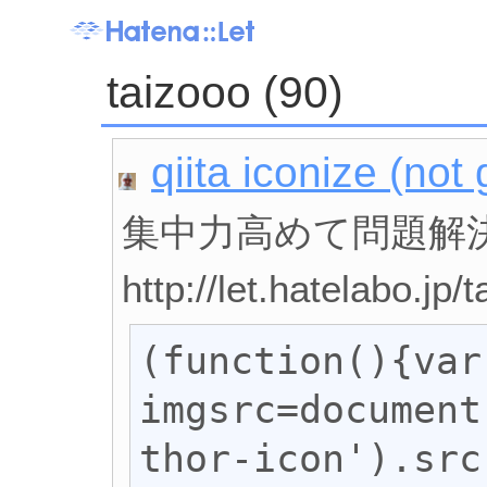
taizooo (90)
qiita iconize (no
集中力高めて問題解
http://let.hatelabo.j
(function(){var 
imgsrc=document
thor-icon').src;