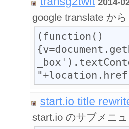
transg2twit
2014-0
google translate から
(function()
{v=document.get
_box').textCont
"+location.href
start.io title rewrit
start.io のサブメニ