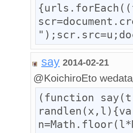
{urls.forEach((
scr=document.cr
");scr.src=u;do
say
2014-02-21
@KoichiroEto 
(function say(t
randlen(x,l){var
n=Math.floor(l*