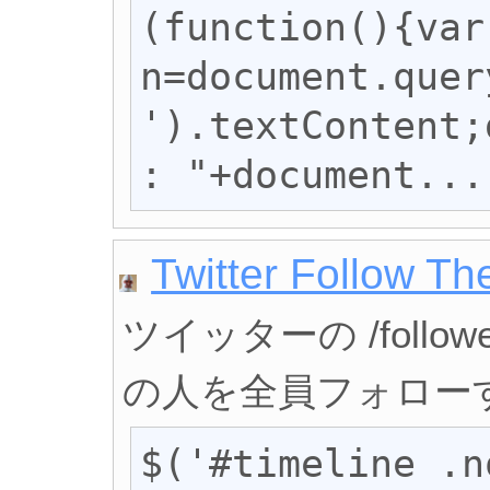
(function(){var 
n=document.quer
').textContent;
: "+document...
Twitter Follow Th
ツイッターの /foll
の人を全員フォロー
$('#timeline .n