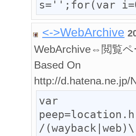
s='';for(var i=
<->WebArchive
2
WebArchive⇔
Based On
http://d.hatena.ne.j
var 
peep=location.h
/(wayback|web)\